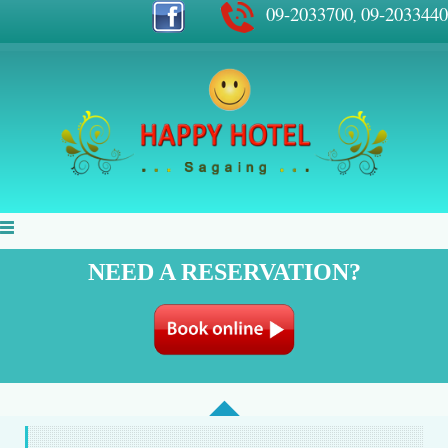
09-2033700
09-2033440
,
NEED A RESERVATION?