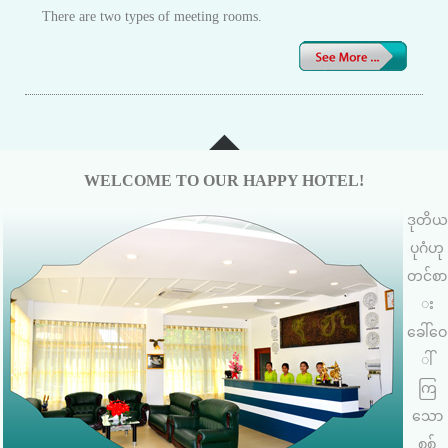
There are two types of meeting rooms.
WELCOME TO OUR HAPPY HOTEL!
ဒုတိယ
ပုဂံဟု
တင်စာ
း
ခေါ်ဝေ
ါ်
ကြ
သော
စစ်