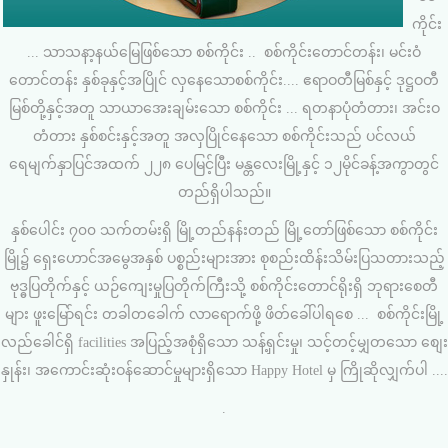
ကိုင်း
... သာသနာ့နယ်မြေဖြစ်သော စစ်ကိုင်း .. စစ်ကိုင်းတောင်တန်း၊ မင်းဝံ
တောင်တန်း နှစ်ခုနှင့်အပြိုင် လှနေသောစစ်ကိုင်း.... ဧရာဝတီမြစ်နှင့် ဒုဋ္ဌဝတီ
မြစ်တို့နှင့်အတူ သာယာအေးချမ်းသော စစ်ကိုင်း ... ရတနာပုံတံတား၊ အင်းဝ
တံတား နှစ်စင်းနှင့်အတူ အလှပြိုင်နေသော စစ်ကိုင်းသည် ပင်လယ်
ရေမျက်နှာပြင်အထက် ၂၂၈ ပေမြင့်ပြီး မန္တလေးမြို့နှင့် ၁၂မိုင်ခန့်အကွာတွင်
တည်ရှိပါသည်။
နှစ်ပေါင်း ၇၀၀ သက်တမ်းရှိ မြို့တည်နန်းတည် မြို့တော်ဖြစ်သော စစ်ကိုင်း
မြို၌ ရှေးဟောင်အမွေအနှစ် ပစ္စည်းများအား စုစည်းထိန်းသိမ်းပြသတားသည့်
ဗုဒ္ဓပြတိုက်နှင့် ယဉ်ကျေးမှုပြတိုက်ကြီးသို့ စစ်ကိုင်းတောင်ရိုးရှိ ဘုရားစေတီ
များ ဖူးမြော်ရင်း တခါတခေါက် လာရောက်ဖို့ ဖိတ်ခေါ်ပါရစေ ... စစ်ကိုင်းမြို့
လည်ခေါင်ရှိ facilities အပြည့်အစုံရှိသော သန့်ရှင်းမှု၊ သင့်တင့်မျှတသော စျေး
နှုန်း၊ အကောင်းဆုံးဝန်ဆောင်မှုများရှိသော Happy Hotel မှ ကြိုဆိုလျှက်ပါ ....
.